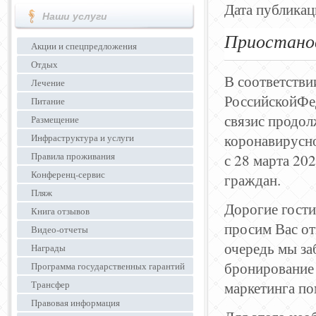
Дата публикац
Наши услуги
Приостано
Акции и спецпредложения
Отдых
В соответстви
Лечение
РоссийскойФе
Питание
связис продол
Размещение
коронавирусн
Инфраструктура и услуги
Правила проживания
с 28 марта 20
Конференц-сервис
граждан.
Пляж
Дорогие гости
Книга отзывов
просим Вас от
Видео-отчеты
очередь мы за
Награды
бронирование 
Программа государственных гарантий
Трансфер
маркетинга по
Правовая информация