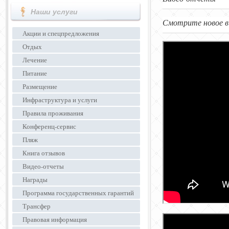
Наши услуги
Смотрите новое в
Акции и спецпредложения
Отдых
Лечение
Питание
Размещение
Инфраструктура и услуги
Правила проживания
Конференц-сервис
Пляж
Книга отзывов
Видео-отчеты
Награды
Программа государственных гарантий
Трансфер
Правовая информация