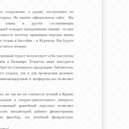
ое сооружение, а здание, построенное по
о отдыха. На нашем официальном сайте Вы
, пляжа и других составляющих
торый оснащен панорамными окнами - из них
ревается, поэтому принимать морские ванны
 только в бассейне – в Курпатах Вы будете
ы своего номера.
призный турист почувствует себя там уютно
жба и Пальмиро Тольятти, ниже находится
иобрести сувенирную продукцию, библиотека.
го отдыха, так и для проведения деловых,
киноконцертный и конференц-зал позволяет
ха, но так же он считается лучшей в Крыму
хания и опорно-двигательного аппарата.
ированный врачебный персонал позволяет
гам: ингаляторий, кабинет физиотерапии,
кже фитобар, зал лечебной физкультуры,
ровье!