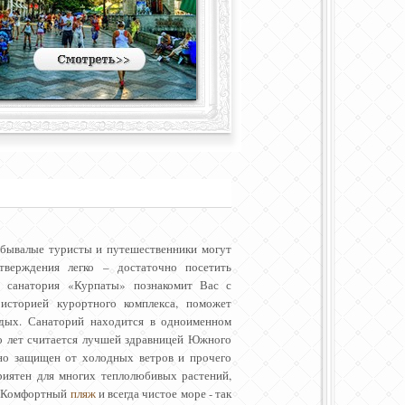
 бывалые туристы и путешественники могут
тверждения легко – достаточно посетить
 санатория «Курпаты» познакомит Вас с
историей курортного комплекса, поможет
тдых. Санаторий находится в одноименном
го лет считается лучшей здравницей Южного
но защищен от холодных ветров и прочего
приятен для многих теплолюбивых растений,
е. Комфортный
пляж
и всегда чистое море - так