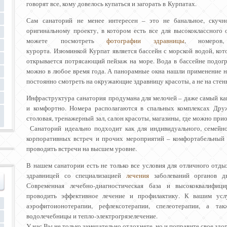
говорят все, кому довелось купаться и загорать в Курпатах.
Сам санаторий не менее интересен – это не банальное, скучн
оригинальному проекту, в котором есть все для высококлассног
можете посмотреть
фотографии здравницы
, номеров
курорта. Изюминкой Курпат является бассейн с морской водой, ко
открывается потрясающий пейзаж на море. Вода в бассейне подог
можно в любое время года. А панорамные окна нашли применение не
постоянно смотреть на окружающие здравницу красоты, а не на стен
Инфраструктура санатория продумана для мелочей – даже самый ка
и комфортно. Номера располагаются в спальных комплексах Дру
столовая, тренажерный зал, салон красоты, магазины, где можно пр
Санаторий идеально подходит как для индивидуального, семейно
корпоративных встреч и прочих мероприятий – комфортабельный 
проводить встречи на высшем уровне.
В нашем санатории есть не только все условия для отличного отды
здравницей со специализацией
лечения
заболеваний органов ды
Современная лечебно-диагностическая база и высококвалифиц
проводить эффективное лечение и профилактику. К вашим услу
аэрофитоионотерапии, рефлексотерапии, спелеотерапии, а та
водолечебницы и тепло-электрогрязелечение.
У нас Вы не только замечательно отдохнете, но и поправите свое здо