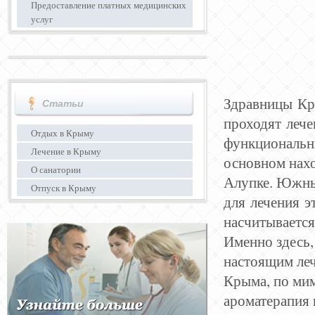
Предоставление платных медицинских
услуг
Здравницы Кры
Статьи
проходят лече
Отдых в Крыму
функциональны
Лечение в Крыму
основном нахо
О санатории
Алупке. Южны
Отпуск в Крыму
для лечения э
насчитываетс
Именно здесь,
настоящим ле
Крыма
, по ми
ароматерапия