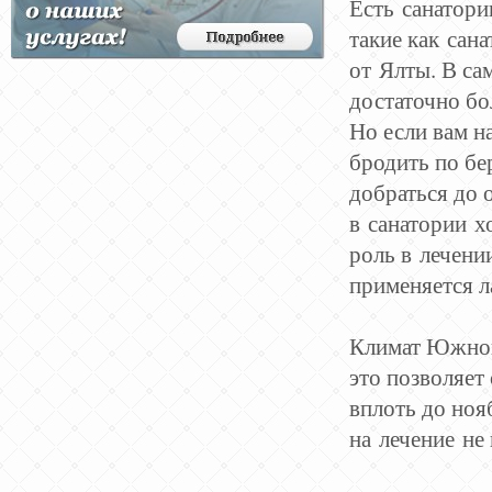
Есть
санатори
такие как
сана
от
Ялты
. В с
достаточно бо
Но если вам н
бродить по бер
добраться до 
в
санатории
хо
роль в
лечени
применяется л
Климат Южно
это позволяет
вплоть до ноя
на
лечение
не 