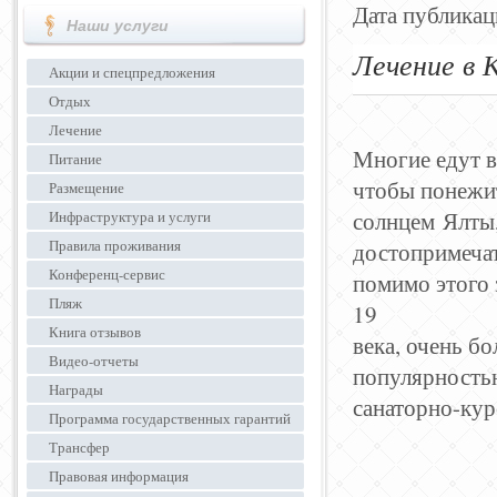
Дата публикац
Наши услуги
Лечение в 
Акции и спецпредложения
Отдых
Лечение
Многие едут в
Питание
чтобы понежит
Размещение
солнцем Ялты,
Инфраструктура и услуги
Правила проживания
достопримеча
Конференц-сервис
помимо этого 
Пляж
19
Книга отзывов
века, очень б
Видео-отчеты
популярность
Награды
санаторно-кур
Программа государственных гарантий
Трансфер
Правовая информация