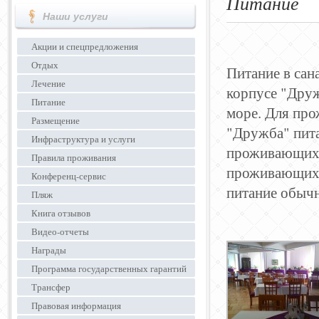
Питание
Наши услуги
Акции и спецпредложения
Отдых
Питание в сан
Лечение
корпусе "Друж
Питание
море. Для пр
Размещение
"Дружба" пита
Инфраструктура и услуги
проживающих в
Правила проживания
проживающих п
Конференц-сервис
питание обычн
Пляж
Книга отзывов
Видео-отчеты
Награды
Программа государственных гарантий
Трансфер
Правовая информация